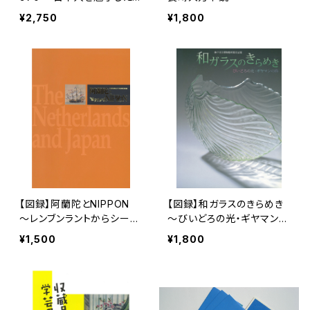
世界の祭典
¥2,750
¥1,800
【図録】阿蘭陀とNIPPON
【図録】和ガラスのきらめき
～レンブンラントからシーボ
～びいどろの光・ギヤマンの
ルトまで～
粋
¥1,500
¥1,800