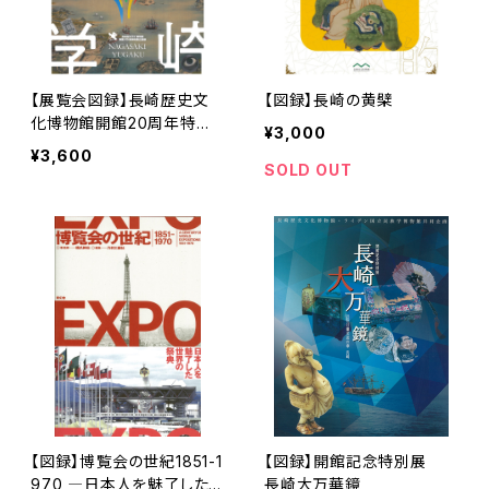
【展覧会図録】長崎歴史文
【図録】長崎の黄檗
化博物館開館20周年特別
¥3,000
企画展 長崎遊学 図録
¥3,600
SOLD OUT
【図録】博覧会の世紀1851-1
【図録】開館記念特別展
970 ―日本人を魅了した
長崎大万華鏡